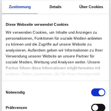
während des ganzen Lebens gekennzeichnet. Sie
Zustimmung
Details
Über Cookies
ist mit den physiologischen Bewegungen der
Atmung nicht verwandt und stellt eine vom
Kreislauf gesonderte Tätigkeit dar.
Diese Webseite verwendet Cookies
Die CranioSacrale Bewegung kann am
Wir verwenden Cookies, um Inhalte und Anzeigen zu
personalisieren, Funktionen für soziale Medien anbieten
leichtesten am Kopf ertastet werden, ist mit gut
zu können und die Zugriffe auf unsere Website zu
entwickelten palpatorischen Fähigkeiten jedoch
analysieren. Außerdem geben wir Informationen zu Ihrer
am ganzen Körper spürbar.
Verwendung unserer Website an unsere Partner für
soziale Medien, Werbung und Analysen weiter. Unsere
Partner führen diese Informationen möglicherweise mit
weiteren Daten zusammen, die Sie ihnen bereitgestellt
haben oder die sie im Rahmen Ihrer Nutzung der Dienste
gesammelt haben.
Einwilligungsauswahl
Notwendig
Die Methode
Präferenzen