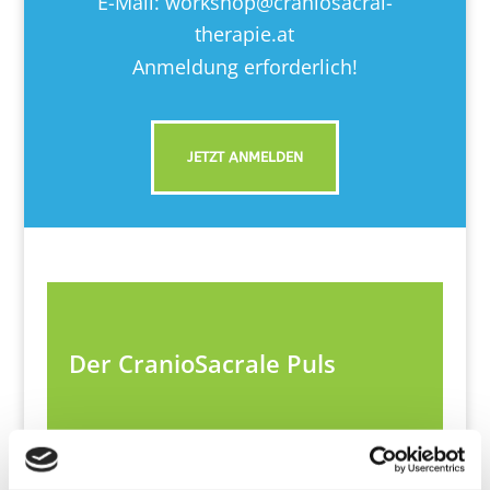
E-Mail:
workshop@craniosacral-
therapie.at
Anmeldung erforderlich!
JETZT ANMELDEN
Der CranioSacrale Puls
Das CranioSacrale System ist durch eine
ständige rhythmische Bewegungsfähigkeit